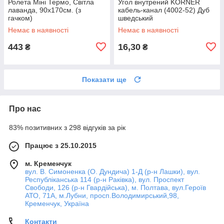
Ролета Міні Термо, Світла
Угол внутрений KORNER
лаванда, 90х170см. (з
кабель-канал (4002-52) Дуб
гачком)
шведський
Немає в наявності
Немає в наявності
443
16,30
₴
₴
Показати ще
Про нас
83% позитивних з 298 відгуків за рік
Працює з 25.10.2015
м. Кременчук
вул. В. Симоненка (О. Дундича) 1-Д (р-н Лашки), вул.
Республіканська 114 (р-н Раківка), вул. Проспект
Свободи, 126 (р-н Гвардійська), м. Полтава, вул.Героїв
АТО, 71А, м.Лубни, просп.Володимирський,98,
Кременчук, Україна
Контакти