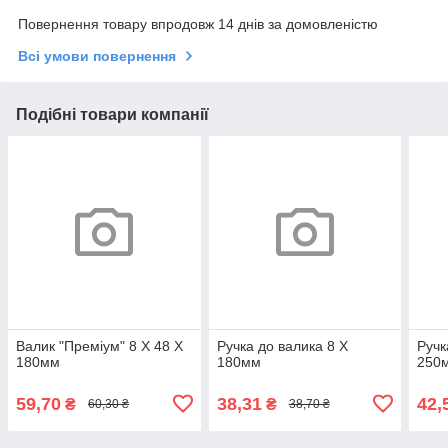
Повернення товару впродовж 14 днів за домовленістю
Всі умови повернення
Подібні товари компанії
Валик "Преміум" 8 Х 48 Х
Ручка до валика 8 Х
Ручк
180мм
180мм
250
59,70
38,31
42,
₴
₴
60,30 ₴
38,70 ₴