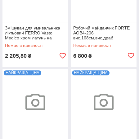
Змішувач для умивальника
Робочий майданчик FORTE
ліктьовий FERRO Vasto
AOB4-206
Medico хром латунь на
вис.168см,вис.драб
раковину BVAM4
159см,вис прист.др
Немає в наявності
Немає в наявності
280см,16,5кг 32390
2 205,80
6 800
₴
₴
НАЙКРАЩА ЦІНА
НАЙКРАЩА ЦІНА