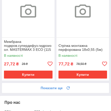
Мембрана
подкров.супердифуз.гидроиз
Cтрічка монтажна
ол. MASTERMAX 3 ECO (115
перфорована 18х0,55 (5м)
плотн, 75м.кв.)
В наявності
В наявності
27,72
77,72
₴
₴
28 ₴
78,50 ₴
Купити
Купити
Показати ще
Про нас