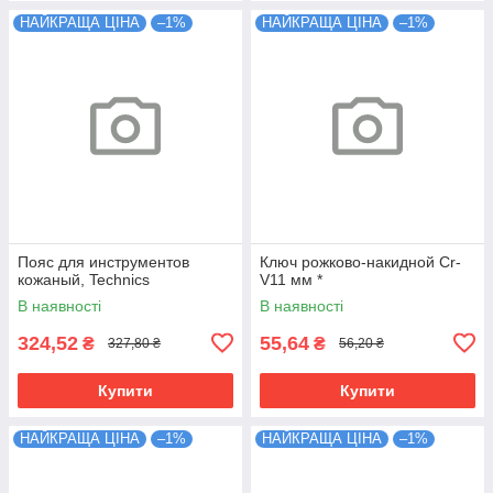
НАЙКРАЩА ЦІНА
–1%
НАЙКРАЩА ЦІНА
–1%
Пояс для инструментов
Ключ рожково-накидной Cr-
кожаный, Technics
V11 мм *
В наявності
В наявності
324,52
55,64
₴
₴
327,80 ₴
56,20 ₴
Купити
Купити
НАЙКРАЩА ЦІНА
–1%
НАЙКРАЩА ЦІНА
–1%