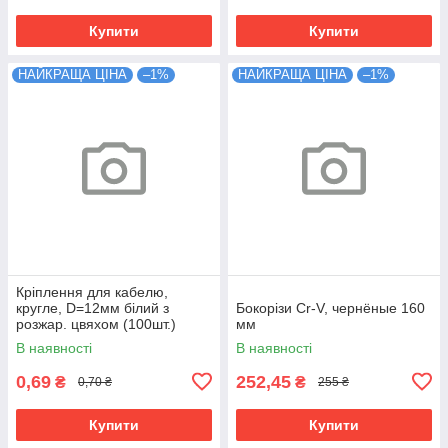
Купити
Купити
НАЙКРАЩА ЦІНА
–1%
НАЙКРАЩА ЦІНА
–1%
Кріплення для кабелю,
кругле, D=12мм білий з
Бокорізи Cr-V, чернёные 160
розжар. цвяхом (100шт.)
мм
В наявності
В наявності
0,69
252,45
₴
₴
0,70 ₴
255 ₴
Купити
Купити