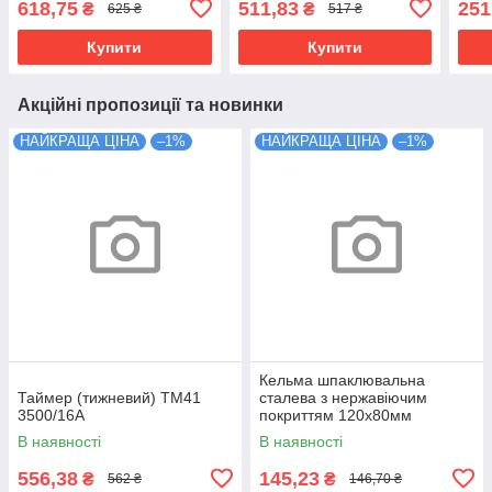
618,75
511,83
251
₴
₴
625 ₴
517 ₴
Купити
Купити
Акційні пропозиції та новинки
НАЙКРАЩА ЦІНА
–1%
НАЙКРАЩА ЦІНА
–1%
Кельма шпаклювальна
Таймер (тижневий) ТМ41
сталева з нержавіючим
3500/16А
покриттям 120х80мм
В наявності
В наявності
556,38
145,23
₴
₴
562 ₴
146,70 ₴