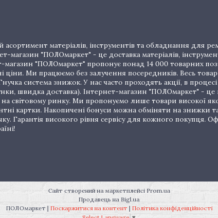
 асортимент матеріалів, інструментів та обладнання для рем
т-магазин "ПОЛОмаркет" - це доставка матеріалів, інструмен
рнет-магазин "ПОЛОмаркет" пропонує понад 14 000 товарних п
ціни. Ми працюємо без залучення посередників. Весь товар 
нучка система знижок. У нас часто проходять акції, в процес
унки, швидка доставка). Інтернет-магазин "ПОЛОмаркет" - це
на світовому ринку. Ми пропонуємо лише товари високої якос
тні картки. Накопичені бонуси можна обміняти на знижки т
очку. Гарантія високого рівня сервісу для кожного покупця.
аїні!
Сайт створений на маркетплейсі
Prom.ua
Продавець на Bigl.ua
ПОЛОмаркет |
Поскаржитися на контент
|
Політика конфіденційності
Select Language
▼