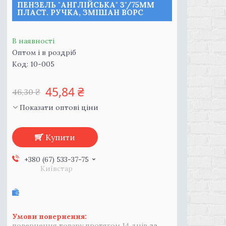
ПЕНЗЕЛЬ "АНГЛІЙСЬКА" 3"/75ММ
ПЛАСТ. РУЧКА, ЗМІШАН ВОРС
В наявності
Оптом і в роздріб
Код:
10-005
45,84 ₴
46,30 ₴
Показати оптові ціни
Купити
+380 (67) 533-37-75
Київстар
повернення товару протягом 14 днів
за