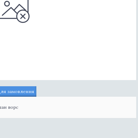
для замовлення
шан ворс