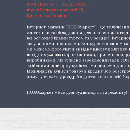
вул.Героїв АТО, 71А, м.Лубни,
просп.Володимирський,98,
Кременчук, Україна
Інтернет-магазин "ПОЛОмаркет" - це величезний
сантехніки та обладнання для опалення. Інтерне
всі регіони України гуртом та у роздріб. Інте
актуальними новинками. Конкурентноспроможні 
ми можемо формувати вигідну цінову політику. Г
вигідних умовах (хороші знижки, приємні подар
виробниками, які успішно зарекомендували себе 
здійснили повторну купівлю, ми видаємо дискон
Можливість купівлі товару в кредит або розстр
дому гуртом та у роздріб з доставкою по всій Укр
ПОЛОмаркет - Все для будівництва та ремонту!