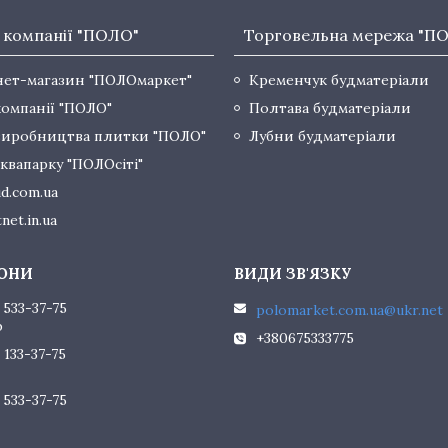
 компанії "ПОЛО"
Торговельна мережа "П
нет-магазин "ПОЛОмаркет"
Кременчук будматеріали
компанії "ПОЛО"
Полтава будматеріали
виробництва плитки "ПОЛО"
Лубни будматеріали
квапарку "ПОЛОсіті"
d.com.ua
net.in.ua
 533-37-75
polomarket.com.ua@ukr.net
р
+380675333775
 133-37-75
 533-37-75