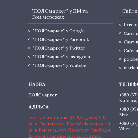
"ПОЛОмаркет" у ПМ та
Сайти
Соц.мережах
Інтер
"ПОЛОмаркет" у Google
Сайт 
"ПОЛОмаркет" у Facebook
Сайт 
"ПОЛОмаркет" у Twitter
Сайт а
"ПОЛОмаркет" у instagram
polobu
"ПОЛОмаркет" у Youtube
market
ПОЛОмаркет
+380 (67)
Київста
+380 (95)
Мтс
вул. В. Симоненка (О. Дундича) 1-Д
+380 (67)
(р-н Лашки), вул. Республіканська 114
Viber
(р-н Раківка), вул. Проспект Свободи,
126 (р-н Гвардійська), м. Полтава,