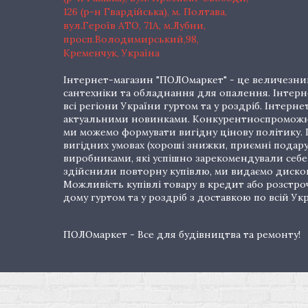
126 (р-н Гвардійська), м. Полтава,
вул.Героїв АТО, 71А, м.Лубни,
просп.Володимирський,98,
Кременчук, Україна
Інтернет-магазин "ПОЛОмаркет" - це величезний
сантехніки та обладнання для опалення. Інтерне
всі регіони України гуртом та у роздріб. Інте
актуальними новинками. Конкурентноспроможні 
ми можемо формувати вигідну цінову політику. Г
вигідних умовах (хороші знижки, приємні подар
виробниками, які успішно зарекомендували себе 
здійснили повторну купівлю, ми видаємо дискон
Можливість купівлі товару в кредит або розстр
дому гуртом та у роздріб з доставкою по всій Укр
ПОЛОмаркет - Все для будівництва та ремонту!