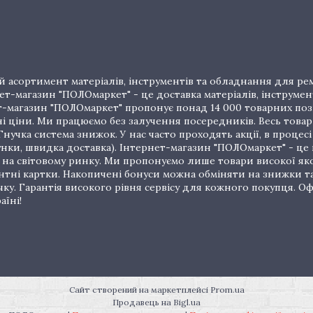
 асортимент матеріалів, інструментів та обладнання для рем
т-магазин "ПОЛОмаркет" - це доставка матеріалів, інструмен
рнет-магазин "ПОЛОмаркет" пропонує понад 14 000 товарних п
ціни. Ми працюємо без залучення посередників. Весь товар 
нучка система знижок. У нас часто проходять акції, в процес
унки, швидка доставка). Інтернет-магазин "ПОЛОмаркет" - це
на світовому ринку. Ми пропонуємо лише товари високої якос
тні картки. Накопичені бонуси можна обміняти на знижки т
очку. Гарантія високого рівня сервісу для кожного покупця.
аїні!
Сайт створений на маркетплейсі
Prom.ua
Продавець на Bigl.ua