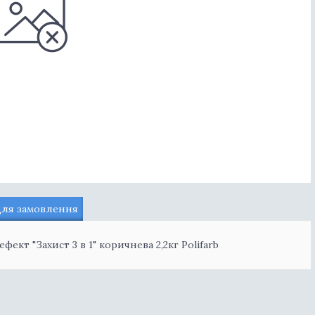
для замовлення
кт "Захист 3 в 1" коричнева 2,2кг Polifarb