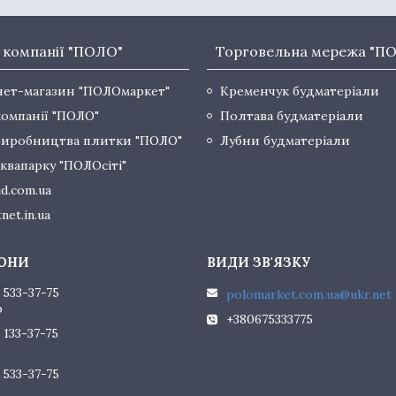
 компанії "ПОЛО"
Торговельна мережа "П
нет-магазин "ПОЛОмаркет"
Кременчук будматеріали
компанії "ПОЛО"
Полтава будматеріали
виробництва плитки "ПОЛО"
Лубни будматеріали
квапарку "ПОЛОсіті"
d.com.ua
net.in.ua
 533-37-75
polomarket.com.ua@ukr.net
р
+380675333775
 133-37-75
 533-37-75