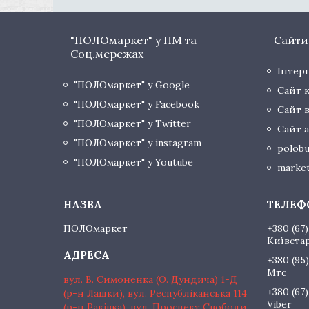
"ПОЛОмаркет" у ПМ та
Сайти
Соц.мережах
Інтер
"ПОЛОмаркет" у Google
Сайт 
"ПОЛОмаркет" у Facebook
Сайт 
"ПОЛОмаркет" у Twitter
Сайт а
"ПОЛОмаркет" у instagram
polobu
"ПОЛОмаркет" у Youtube
market
ПОЛОмаркет
+380 (67)
Київста
+380 (95)
Мтс
вул. В. Симоненка (О. Дундича) 1-Д
+380 (67)
(р-н Лашки), вул. Республіканська 114
Viber
(р-н Раківка), вул. Проспект Свободи,