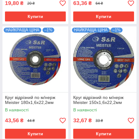
19,80
63,36
₴
₴
20 ₴
64 ₴
Купити
Купити
НАЙКРАЩА ЦІНА
–1%
НАЙКРАЩА ЦІНА
–1%
Круг відрізний по м/нерж
Круг відрізний по м/нерж
Meister 180х1,6х22,2мм
Meister 150х1,6х22,2мм
В наявності
В наявності
43,56
32,67
₴
₴
44 ₴
33 ₴
Купити
Купити