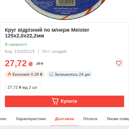
Круг відрізний по м/нерж Meister
125х2,0х22,2мм
В наявності
Код: 131020125
Опт і роздріб
27,72
₴
28 ₴
Економія
0.28 ₴
Залишилось
24 дні
27,72 ₴
від 2 шт.
Купити
пис
Характеристики
Доставка
Оплата
Умови пове