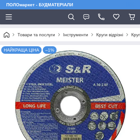
ПОЛОмаркет - БУДМАТЕРІАЛИ
Товари та послуги
Інструменти
Круги відрізні
Круг
НАЙКРАЩА ЦІНА
–1%