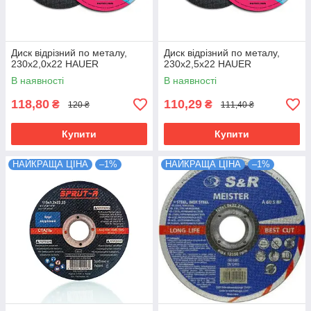
Диск відрізний по металу,
Диск відрізний по металу,
230х2,0х22 HAUER
230х2,5х22 HAUER
В наявності
В наявності
118,80
110,29
₴
₴
120 ₴
111,40 ₴
Купити
Купити
НАЙКРАЩА ЦІНА
–1%
НАЙКРАЩА ЦІНА
–1%