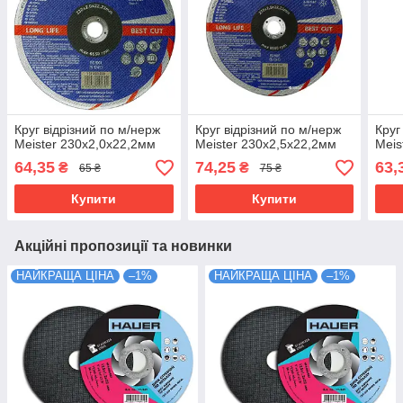
Круг відрізний по м/нерж
Круг відрізний по м/нерж
Круг
Meister 230х2,0х22,2мм
Meister 230х2,5х22,2мм
Meis
64,35
74,25
63,
₴
₴
65 ₴
75 ₴
Купити
Купити
Акційні пропозиції та новинки
НАЙКРАЩА ЦІНА
–1%
НАЙКРАЩА ЦІНА
–1%