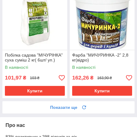
Побілка садова "МІЧУРІНКА"
Фарба "МИЧУРИНКА -2" 2,8
суха суміш 2 кг( 6шт/ уп.)
кг(відро)
В наявності
В наявності
101,97
162,26
₴
₴
103 ₴
163,90 ₴
Купити
Купити
Показати ще
Про нас
83% позитивних з 298 відгуків за рік