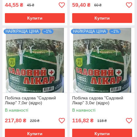
44,55
59,40
₴
₴
45 ₴
60 ₴
Купити
Купити
НАЙКРАЩА ЦІНА
–1%
НАЙКРАЩА ЦІНА
–1%
Побілка садова "Садовий
Побілка садова "Садовий
Лікар" 7,0кг (відро)
Лікар" 3,0кг (відро)
В наявності
В наявності
217,80
116,82
₴
₴
220 ₴
118 ₴
Купити
Купити