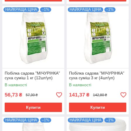
НАЙКРАЩА ЦІНА
–1%
НАЙКРАЩА ЦІНА
–1%
Побілка садова "МІЧУРІНКА"
Побілка садова "МІЧУРІНКА"
суха суміш 1 кг (12шт/уп)
суха суміш 3 кг (4шт/уп)
В наявності
В наявності
56,73
141,37
₴
₴
57,30 ₴
142,80 ₴
Купити
Купити
НАЙКРАЩА ЦІНА
–1%
НАЙКРАЩА ЦІНА
–1%