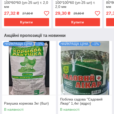
100*60*60 (уп-25 шт) т. 2,0
100*100*60 (уп-25 шт) т.
80*8
мм
2,0 мм
мм
27,32
29,30
27,
₴
₴
27,60 ₴
29,60 ₴
Купити
Купити
Акційні пропозиції та новинки
НАЙКРАЩА ЦІНА
–1%
НАЙКРАЩА ЦІНА
–1%
Побілка садова "Садовий
Ракушка кормова 3кг (8шт)
Лікар" 1,4кг (відро)
В наявності
В наявності