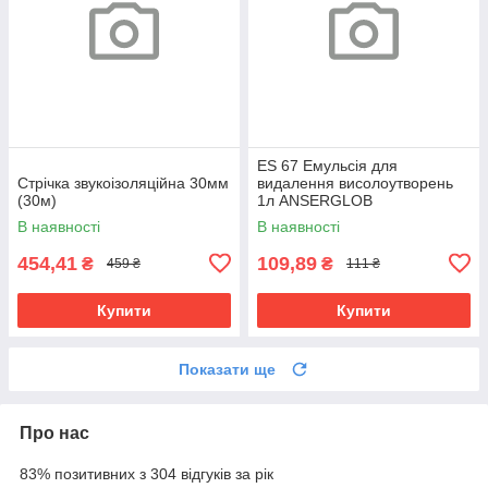
ES 67 Емульсія для
Стрічка звукоізоляційна 30мм
видалення висолоутворень
(30м)
1л ANSERGLOB
В наявності
В наявності
454,41
109,89
₴
₴
459 ₴
111 ₴
Купити
Купити
Показати ще
Про нас
83% позитивних з 304 відгуків за рік