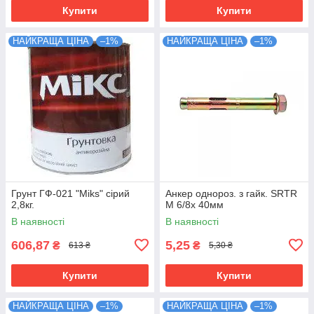
Купити
Купити
НАЙКРАЩА ЦІНА
–1%
НАЙКРАЩА ЦІНА
–1%
Грунт ГФ-021 "Miks" сірий
Анкер однороз. з гайк. SRTR
2,8кг.
М 6/8х 40мм
В наявності
В наявності
606,87
5,25
₴
₴
613 ₴
5,30 ₴
Купити
Купити
НАЙКРАЩА ЦІНА
–1%
НАЙКРАЩА ЦІНА
–1%