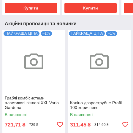
Купити
Купити
Акційні пропозиції та новинки
НАЙКРАЩА ЦІНА
–1%
НАЙКРАЩА ЦІНА
–1%
Граблі комбісистеми
пластикові віялові XXL Vario
Коліно дворострубне Profil
Gardena
100 коричневе
В наявності
В наявності
721,71
311,45
₴
₴
729 ₴
314,60 ₴