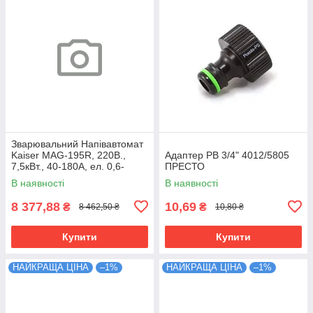
Зварювальний Напівавтомат
Kaiser MAG-195R, 220В.,
Адаптер РВ 3/4" 4012/5805
7,5кВт., 40-180А, ел. 0,6-
ПРЕСТО
1,0мм.37кг
В наявності
В наявності
8 377,88
10,69
₴
₴
8 462,50 ₴
10,80 ₴
Купити
Купити
НАЙКРАЩА ЦІНА
–1%
НАЙКРАЩА ЦІНА
–1%