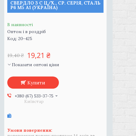
СВЕРДЛО 3 С Ц/Х., СР. СЕРІЯ, СТАЛЬ
Р6 М5 А1 (УКРАЇНА)
В наявності
Оптом і в роздріб
Код:
20-425
19,21 ₴
19,40 ₴
Показати оптові ціни
Купити
+380 (67) 533-37-75
Київстар
повернення товару протягом 14 днів
за