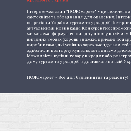
Кременчук, Україна
Інтернет-магазин "ПОЛОмаркет" - це величезний
сантехніки та обладнання для опалення. Інтерне
всі регіони України гуртом та у роздріб. Інте
актуальними новинками. Конкурентноспроможні 
ми можемо формувати вигідну цінову політику. Г
вигідних умовах (хороші знижки, приємні подар
виробниками, які успішно зарекомендували себе 
здійснили повторну купівлю, ми видаємо дискон
Можливість купівлі товару в кредит або розстр
дому гуртом та у роздріб з доставкою по всій Укр
ПОЛОмаркет - Все для будівництва та ремонту!