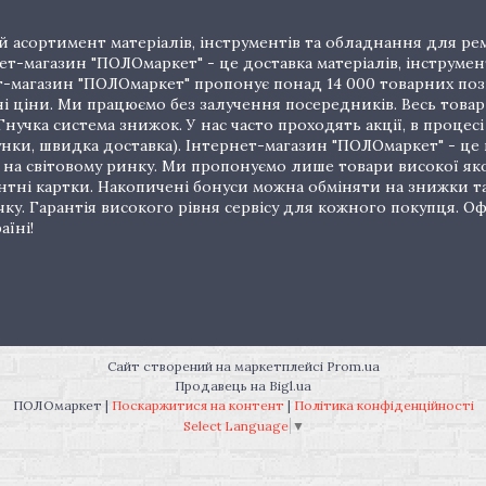
 асортимент матеріалів, інструментів та обладнання для рем
т-магазин "ПОЛОмаркет" - це доставка матеріалів, інструмен
рнет-магазин "ПОЛОмаркет" пропонує понад 14 000 товарних п
ціни. Ми працюємо без залучення посередників. Весь товар 
нучка система знижок. У нас часто проходять акції, в процес
унки, швидка доставка). Інтернет-магазин "ПОЛОмаркет" - це
на світовому ринку. Ми пропонуємо лише товари високої якос
тні картки. Накопичені бонуси можна обміняти на знижки т
очку. Гарантія високого рівня сервісу для кожного покупця.
аїні!
Сайт створений на маркетплейсі
Prom.ua
Продавець на Bigl.ua
ПОЛОмаркет |
Поскаржитися на контент
|
Політика конфіденційності
Select Language
▼