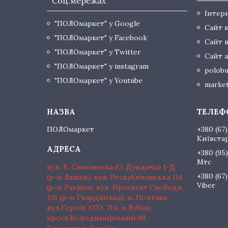
Соц.мережах
Інтер
"ПОЛОмаркет" у Google
Сайт 
"ПОЛОмаркет" у Facebook
Сайт 
"ПОЛОмаркет" у Twitter
Сайт а
"ПОЛОмаркет" у instagram
polobu
"ПОЛОмаркет" у Youtube
market
ПОЛОмаркет
+380 (67)
Київста
+380 (95)
Мтс
вул. В. Симоненка (О. Дундича) 1-Д
+380 (67)
(р-н Лашки), вул. Республіканська 114
Viber
(р-н Раківка), вул. Проспект Свободи,
126 (р-н Гвардійська), м. Полтава,
вул.Героїв АТО, 71А, м.Лубни,
просп.Володимирський,98,