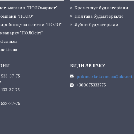
нет-магазин "ПОЛОмаркет"
Кременчук будматеріали
компанії "ПОЛО"
Полтава будматеріали
виробництва плитки "ПОЛО"
Лубни будматеріали
квапарку "ПОЛОсіті"
d.com.ua
net.in.ua
 533-37-75
polomarket.com.ua@ukr.net
р
+380675333775
 133-37-75
 533-37-75