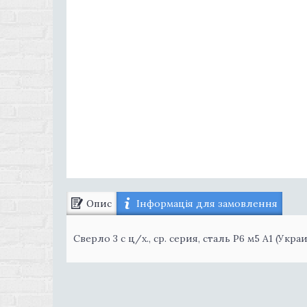
Опис
Інформація для замовлення
Сверло 3 с ц/х., ср. серия, сталь Р6 м5 А1 (Укра