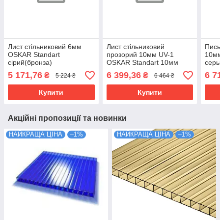
Лист стільниковий 6мм
Лист стільниковий
Пис
OSKAR Standart
прозорий 10мм UV-1
10мм
сірий(бронза)
OSKAR Standart 10мм
серы
6000х2100х6мм. Код УКТ
6000х2100х10мм.
600
5 171,76
6 399,36
6 7
₴
₴
5 224 ₴
6 464 ₴
ЗЕД 3916901090
Купити
Купити
Акційні пропозиції та новинки
НАЙКРАЩА ЦІНА
–1%
НАЙКРАЩА ЦІНА
–1%