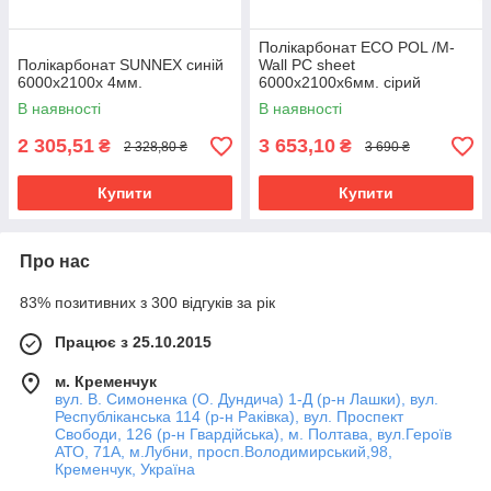
Полікарбонат ECO POL /M-
Полікарбонат SUNNEX синій
Wall PC sheet
6000х2100х 4мм.
6000х2100х6мм. сірий
(бронза)
В наявності
В наявності
2 305,51
3 653,10
₴
₴
2 328,80 ₴
3 690 ₴
Купити
Купити
Про нас
83% позитивних з 300 відгуків за рік
Працює з 25.10.2015
м. Кременчук
вул. В. Симоненка (О. Дундича) 1-Д (р-н Лашки), вул.
Республіканська 114 (р-н Раківка), вул. Проспект
Свободи, 126 (р-н Гвардійська), м. Полтава, вул.Героїв
АТО, 71А, м.Лубни, просп.Володимирський,98,
Кременчук, Україна