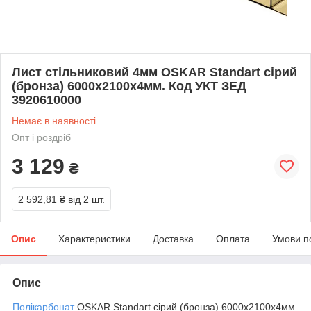
Лист стільниковий 4мм OSKAR Standart сірий
(бронза) 6000х2100х4мм. Код УКТ ЗЕД
3920610000
Немає в наявності
Опт і роздріб
3 129
₴
2 592,81 ₴
від 2 шт.
Опис
Характеристики
Доставка
Оплата
Умови п
Опис
Полікарбонат
OSKAR Standart сірий (бронза) 6000х2100х4мм.