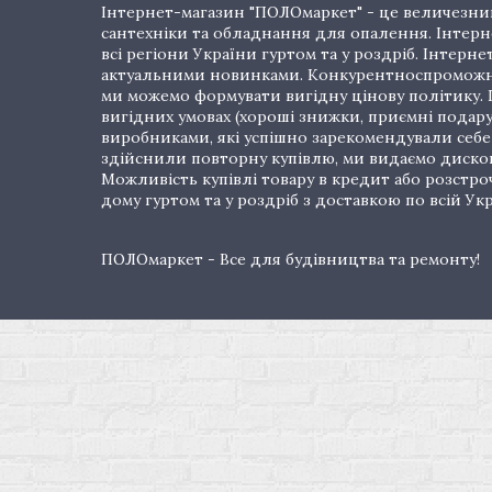
Інтернет-магазин "ПОЛОмаркет" - це величезний
сантехніки та обладнання для опалення. Інтерне
всі регіони України гуртом та у роздріб. Інте
актуальними новинками. Конкурентноспроможні 
ми можемо формувати вигідну цінову політику. Г
вигідних умовах (хороші знижки, приємні подар
виробниками, які успішно зарекомендували себе 
здійснили повторну купівлю, ми видаємо дискон
Можливість купівлі товару в кредит або розстр
дому гуртом та у роздріб з доставкою по всій Укр
ПОЛОмаркет - Все для будівництва та ремонту!