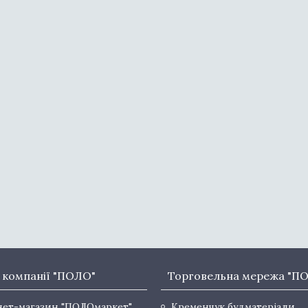
 компанії "ПОЛО"
Торговельна мережа "П
нет-магазин "ПОЛОмаркет"
Кременчук будматеріали