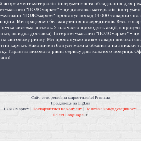
 асортимент матеріалів, інструментів та обладнання для рем
т-магазин "ПОЛОмаркет" - це доставка матеріалів, інструмен
рнет-магазин "ПОЛОмаркет" пропонує понад 14 000 товарних п
ціни. Ми працюємо без залучення посередників. Весь товар 
нучка система знижок. У нас часто проходять акції, в процес
унки, швидка доставка). Інтернет-магазин "ПОЛОмаркет" - це
на світовому ринку. Ми пропонуємо лише товари високої якос
тні картки. Накопичені бонуси можна обміняти на знижки т
очку. Гарантія високого рівня сервісу для кожного покупця.
аїні!
Сайт створений на маркетплейсі
Prom.ua
Продавець на Bigl.ua
ПОЛОмаркет |
Поскаржитися на контент
|
Політика конфіденційності
Select Language
▼