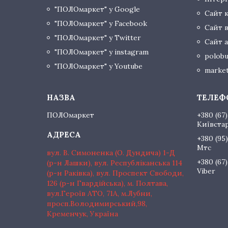
"ПОЛОмаркет" у Google
Сайт 
"ПОЛОмаркет" у Facebook
Сайт 
"ПОЛОмаркет" у Twitter
Сайт а
"ПОЛОмаркет" у instagram
polobu
"ПОЛОмаркет" у Youtube
market
ПОЛОмаркет
+380 (67)
Київста
+380 (95)
Мтс
вул. В. Симоненка (О. Дундича) 1-Д
+380 (67)
(р-н Лашки), вул. Республіканська 114
Viber
(р-н Раківка), вул. Проспект Свободи,
126 (р-н Гвардійська), м. Полтава,
вул.Героїв АТО, 71А, м.Лубни,
просп.Володимирський,98,
Кременчук, Україна