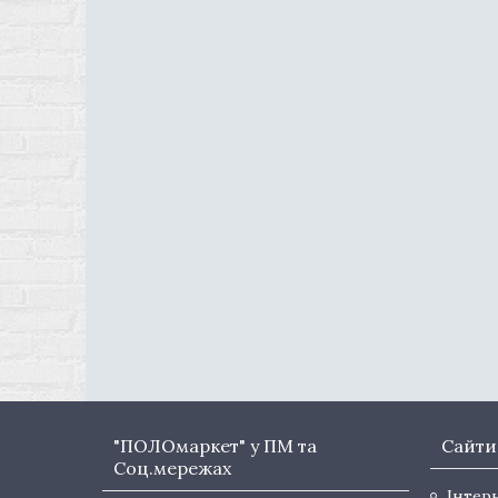
"ПОЛОмаркет" у ПМ та
Сайти
Соц.мережах
Інтер