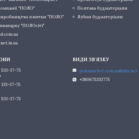
компанії "ПОЛО"
Полтава будматеріали
виробництва плитки "ПОЛО"
Лубни будматеріали
квапарку "ПОЛОсіті"
d.com.ua
net.in.ua
 533-37-75
polomarket.com.ua@ukr.net
р
+380675333775
 133-37-75
 533-37-75