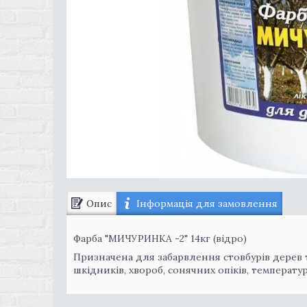
Опис
Інформація для замовлення
Фарба "МИЧУРИНКА -2" 14кг (відро)
Призначена для забарвлення стовбурів дерев т
шкідників, хвороб, сонячних опіків, температу