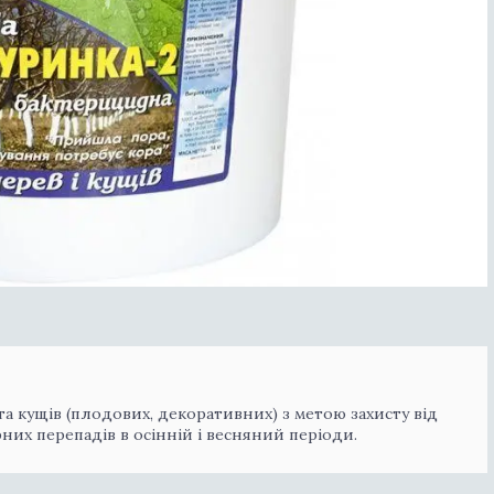
а кущів (плодових, декоративних) з метою захисту від
рних перепадів в осінній і весняний періоди.