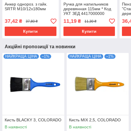
Анкер однороз. з гайк.
Ручка для напильников
Пенз
SRTR М10/12х180мм
деревянная 115мм * Код
"Ст
УКТ ЗЕД 4417000000
дере
37,42
11,19
36,
₴
₴
37,80 ₴
11,30 ₴
Купити
Купити
Акційні пропозиції та новинки
НАЙКРАЩА ЦІНА
–1%
НАЙКРАЩА ЦІНА
–1%
Кисть BLACKY 3, COLORADO
Кисть MIX 2,5, COLORADO
В наявності
В наявності