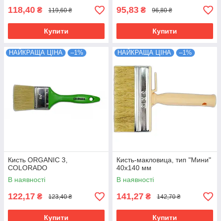
118,40
95,83
₴
₴
119,60 ₴
96,80 ₴
Купити
Купити
НАЙКРАЩА ЦІНА
–1%
НАЙКРАЩА ЦІНА
–1%
Кисть ORGANIC 3,
Кисть-макловица, тип "Мини"
COLORADO
40х140 мм
В наявності
В наявності
122,17
141,27
₴
₴
123,40 ₴
142,70 ₴
Купити
Купити