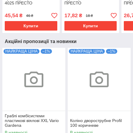
4025 ПРЕСТО
ПРЕСТО
ПРЕ
45,54
17,82
26,
₴
₴
46 ₴
18 ₴
Купити
Купити
Акційні пропозиції та новинки
НАЙКРАЩА ЦІНА
–1%
НАЙКРАЩА ЦІНА
–1%
Граблі комбісистеми
пластикові віялові XXL Vario
Коліно дворострубне Profil
Gardena
100 коричневе
В наявності
В наявності