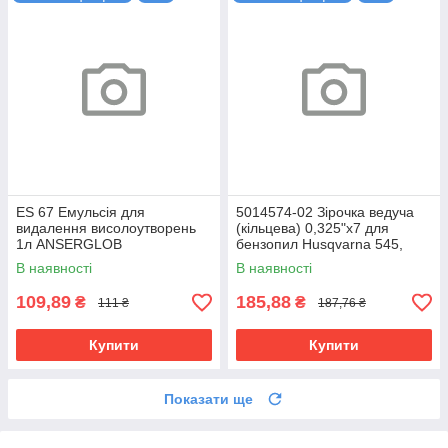
ES 67 Емульсія для
5014574-02 Зірочка ведуча
видалення висолоутворень
(кільцева) 0,325"x7 для
1л ANSERGLOB
бензопил Husqvarna 545,
550, 555, 560, 565
В наявності
В наявності
109,89
185,88
₴
₴
111 ₴
187,76 ₴
Купити
Купити
Показати ще