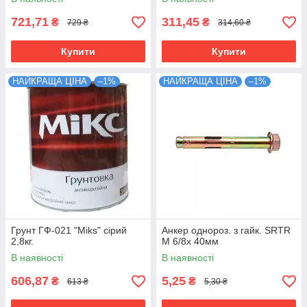
721,71
311,45
₴
₴
729 ₴
314,60 ₴
Купити
Купити
НАЙКРАЩА ЦІНА
–1%
НАЙКРАЩА ЦІНА
–1%
Грунт ГФ-021 "Miks" сірий
Анкер однороз. з гайк. SRTR
2,8кг.
М 6/8х 40мм
В наявності
В наявності
606,87
5,25
₴
₴
613 ₴
5,30 ₴