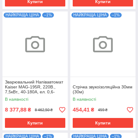
Купити
Купити
НАЙКРАЩА ЦІНА
–1%
НАЙКРАЩА ЦІНА
–1%
Зварювальний Напівавтомат
Kaiser MAG-195R, 220В.,
Стрічка звукоізоляційна 30мм
7,5кВт., 40-180А, ел. 0,6-
(30м)
1,0мм.37кг
В наявності
В наявності
8 377,88
454,41
₴
₴
8 462,50 ₴
459 ₴
Купити
Купити
НАЙКРАЩА ЦІНА
–1%
НАЙКРАЩА ЦІНА
–1%