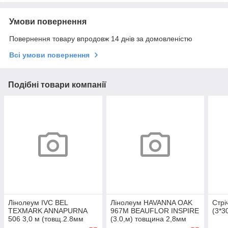
Умови повернення
Повернення товару впродовж 14 днів за домовленістю
Всі умови повернення
Подібні товари компанії
Лінолеум IVC BEL
Лінолеум HAVANNA OAK
Стрі
TEXMARK ANNAPURNA
967M BEAUFLOR INSPIRE
(3*3
506 3,0 м (товщ.2.8мм
(3.0,м) товщина 2,8мм
,захист 0.4мм ПВХ+ текст.)
захисний шар 0,2мм