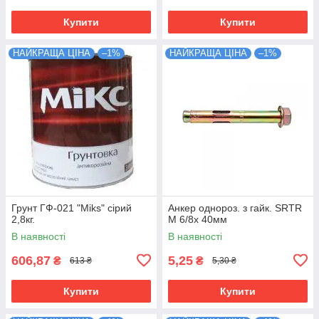
Купити
Купити
НАЙКРАЩА ЦІНА
–1%
НАЙКРАЩА ЦІНА
–1%
Грунт ГФ-021 "Miks" сірий
Анкер однороз. з гайк. SRTR
2,8кг.
М 6/8х 40мм
В наявності
В наявності
606,87
5,25
₴
₴
613 ₴
5,30 ₴
Купити
Купити