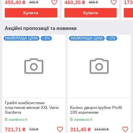
455,40
460,35
173
₴
₴
460 ₴
465 ₴
Купити
Купити
Акційні пропозиції та новинки
НАЙКРАЩА ЦІНА
–1%
НАЙКРАЩА ЦІНА
–1%
Граблі комбісистеми
пластикові віялові XXL Vario
Коліно дворострубне Profil
Gardena
100 коричневе
В наявності
В наявності
721,71
311,45
₴
₴
729 ₴
314,60 ₴