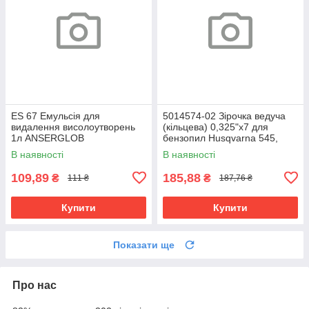
ES 67 Емульсія для
5014574-02 Зірочка ведуча
видалення висолоутворень
(кільцева) 0,325"x7 для
1л ANSERGLOB
бензопил Husqvarna 545,
550, 555, 560, 565
В наявності
В наявності
109,89
185,88
₴
₴
111 ₴
187,76 ₴
Купити
Купити
Показати ще
Про нас