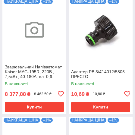
НАЙКРАЩА ЦІНА
–1%
НАЙКРАЩА ЦІНА
–1%
Зварювальний Напівавтомат
Kaiser MAG-195R, 220В.,
Адаптер РВ 3/4" 4012/5805
7,5кВт., 40-180А, ел. 0,6-
ПРЕСТО
1,0мм.37кг
В наявності
В наявності
8 377,88
10,69
₴
₴
8 462,50 ₴
10,80 ₴
Купити
Купити
НАЙКРАЩА ЦІНА
–1%
НАЙКРАЩА ЦІНА
–1%