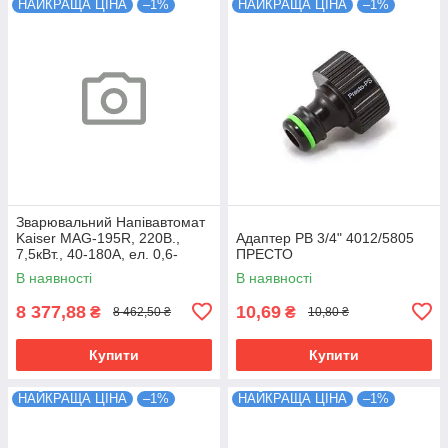
НАЙКРАЩА ЦІНА
–1%
НАЙКРАЩА ЦІНА
–1%
Зварювальний Напівавтомат
Kaiser MAG-195R, 220В.,
Адаптер РВ 3/4" 4012/5805
7,5кВт., 40-180А, ел. 0,6-
ПРЕСТО
1,0мм.37кг
В наявності
В наявності
8 377,88
10,69
₴
₴
8 462,50 ₴
10,80 ₴
Купити
Купити
НАЙКРАЩА ЦІНА
–1%
НАЙКРАЩА ЦІНА
–1%