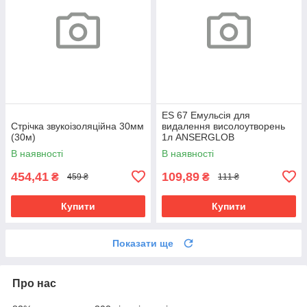
ES 67 Емульсія для
Стрічка звукоізоляційна 30мм
видалення висолоутворень
(30м)
1л ANSERGLOB
В наявності
В наявності
454,41
109,89
₴
₴
459 ₴
111 ₴
Купити
Купити
Показати ще
Про нас