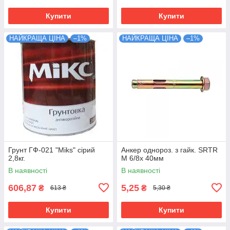
Купити
Купити
НАЙКРАЩА ЦІНА
–1%
НАЙКРАЩА ЦІНА
–1%
Грунт ГФ-021 "Miks" сірий
Анкер однороз. з гайк. SRTR
2,8кг.
М 6/8х 40мм
В наявності
В наявності
606,87
5,25
₴
₴
613 ₴
5,30 ₴
Купити
Купити