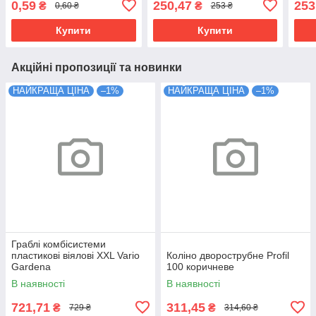
0,59
250,47
253
₴
₴
0,60 ₴
253 ₴
Купити
Купити
Акційні пропозиції та новинки
НАЙКРАЩА ЦІНА
–1%
НАЙКРАЩА ЦІНА
–1%
Граблі комбісистеми
пластикові віялові XXL Vario
Коліно дворострубне Profil
Gardena
100 коричневе
В наявності
В наявності
721,71
311,45
₴
₴
729 ₴
314,60 ₴