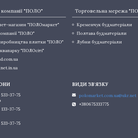
 компанії "ПОЛО"
Торговельна мережа "П
нет-магазин "ПОЛОмаркет"
Кременчук будматеріали
компанії "ПОЛО"
Полтава будматеріали
виробництва плитки "ПОЛО"
Лубни будматеріали
квапарку "ПОЛОсіті"
d.com.ua
net.in.ua
 533-37-75
polomarket.com.ua@ukr.net
р
+380675333775
 133-37-75
 533-37-75