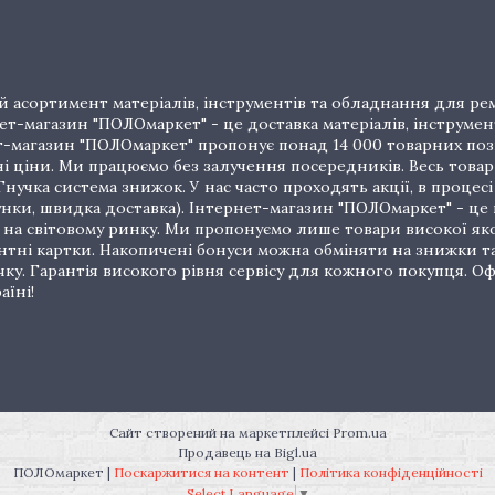
 асортимент матеріалів, інструментів та обладнання для рем
т-магазин "ПОЛОмаркет" - це доставка матеріалів, інструмен
рнет-магазин "ПОЛОмаркет" пропонує понад 14 000 товарних п
ціни. Ми працюємо без залучення посередників. Весь товар 
нучка система знижок. У нас часто проходять акції, в процес
унки, швидка доставка). Інтернет-магазин "ПОЛОмаркет" - це
на світовому ринку. Ми пропонуємо лише товари високої якос
тні картки. Накопичені бонуси можна обміняти на знижки т
очку. Гарантія високого рівня сервісу для кожного покупця.
аїні!
Сайт створений на маркетплейсі
Prom.ua
Продавець на Bigl.ua
ПОЛОмаркет |
Поскаржитися на контент
|
Політика конфіденційності
Select Language
▼