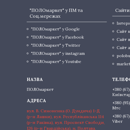
"ПОЛОмаркет" у ПМ та
Сайти
Соц.мережах
Інтер
"ПОЛОмаркет" у Google
Сайт 
"ПОЛОмаркет" у Facebook
Сайт 
"ПОЛОмаркет" у Twitter
Сайт а
"ПОЛОмаркет" у instagram
polobu
"ПОЛОмаркет" у Youtube
market
ПОЛОмаркет
+380 (67)
Київста
+380 (95)
Мтс
вул. В. Симоненка (О. Дундича) 1-Д
+380 (67)
(р-н Лашки), вул. Республіканська 114
Viber
(р-н Раківка), вул. Проспект Свободи,
126 (р-н Гвардійська), м. Полтава,