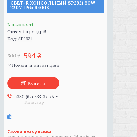
СВЕТ-К КОНСОЛЬНЫЙ SP2921 30W
230V IP65 6400K
В наявності
Оптом і в роздріб
Код:
SP2921
594 ₴
600 ₴
Показати оптові ціни
Купити
+380 (67) 533-37-75
Київстар
повернення товару протягом 14 днів
за