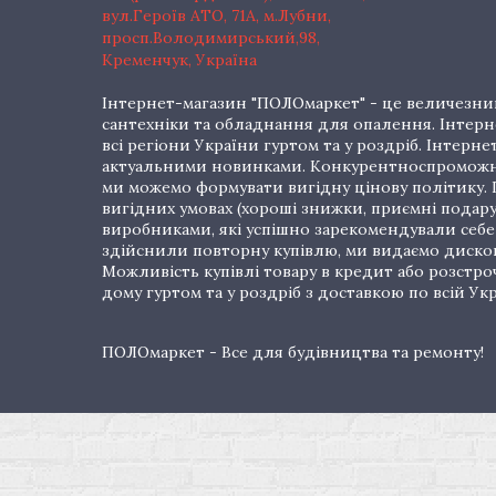
вул.Героїв АТО, 71А, м.Лубни,
просп.Володимирський,98,
Кременчук, Україна
Інтернет-магазин "ПОЛОмаркет" - це величезний
сантехніки та обладнання для опалення. Інтерне
всі регіони України гуртом та у роздріб. Інте
актуальними новинками. Конкурентноспроможні 
ми можемо формувати вигідну цінову політику. Г
вигідних умовах (хороші знижки, приємні подар
виробниками, які успішно зарекомендували себе 
здійснили повторну купівлю, ми видаємо дискон
Можливість купівлі товару в кредит або розстр
дому гуртом та у роздріб з доставкою по всій Укр
ПОЛОмаркет - Все для будівництва та ремонту!