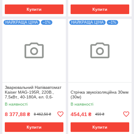
Купити
Купити
НАЙКРАЩА ЦІНА
–1%
НАЙКРАЩА ЦІНА
–1%
Зварювальний Напівавтомат
Kaiser MAG-195R, 220В.,
Стрічка звукоізоляційна 30мм
7,5кВт., 40-180А, ел. 0,6-
(30м)
1,0мм.37кг
В наявності
В наявності
8 377,88
454,41
₴
₴
8 462,50 ₴
459 ₴
Купити
Купити