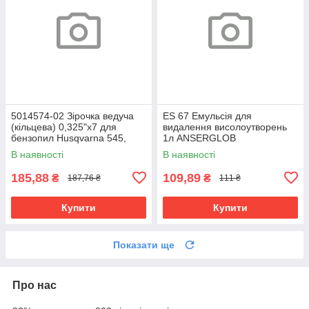
5014574-02 Зірочка ведуча
ES 67 Емульсія для
(кільцева) 0,325"x7 для
видалення висолоутворень
бензопил Husqvarna 545,
1л ANSERGLOB
550, 555, 560, 565
В наявності
В наявності
185,88
109,89
₴
₴
187,76 ₴
111 ₴
Купити
Купити
Показати ще
Про нас