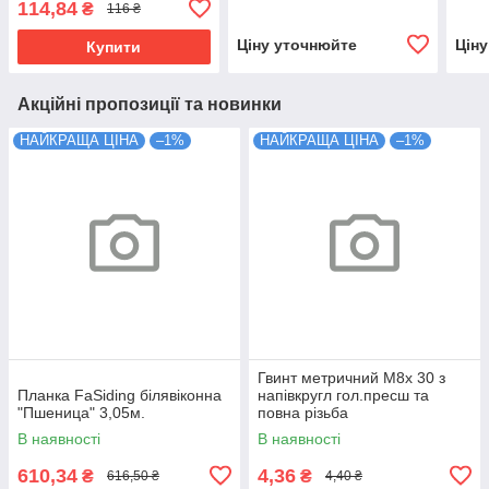
114,84
₴
116 ₴
Ціну уточнюйте
Цін
Купити
Акційні пропозиції та новинки
НАЙКРАЩА ЦІНА
–1%
НАЙКРАЩА ЦІНА
–1%
Гвинт метричний М8х 30 з
Планка FaSiding білявіконна
напівкругл гол.пресш та
"Пшеница" 3,05м.
повна різьба
В наявності
В наявності
610,34
4,36
₴
₴
616,50 ₴
4,40 ₴