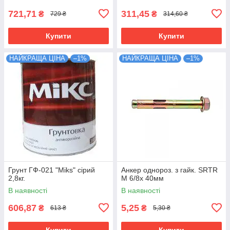
721,71
311,45
₴
₴
729 ₴
314,60 ₴
Купити
Купити
НАЙКРАЩА ЦІНА
–1%
НАЙКРАЩА ЦІНА
–1%
Грунт ГФ-021 "Miks" сірий
Анкер однороз. з гайк. SRTR
2,8кг.
М 6/8х 40мм
В наявності
В наявності
606,87
5,25
₴
₴
613 ₴
5,30 ₴
Купити
Купити