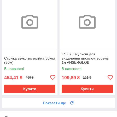
ES 67 Емульсія для
Стрічка звукоізоляційна 30мм
видалення висолоутворень
(30м)
1л ANSERGLOB
В наявності
В наявності
454,41
109,89
₴
₴
459 ₴
111 ₴
Купити
Купити
Показати ще