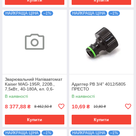
НАЙКРАЩА ЦІНА
–1%
НАЙКРАЩА ЦІНА
–1%
Зварювальний Напівавтомат
Kaiser MAG-195R, 220В.,
Адаптер РВ 3/4" 4012/5805
7,5кВт., 40-180А, ел. 0,6-
ПРЕСТО
1,0мм.37кг
В наявності
В наявності
8 377,88
10,69
₴
₴
8 462,50 ₴
10,80 ₴
Купити
Купити
НАЙКРАЩА ЦІНА
–1%
НАЙКРАЩА ЦІНА
–1%