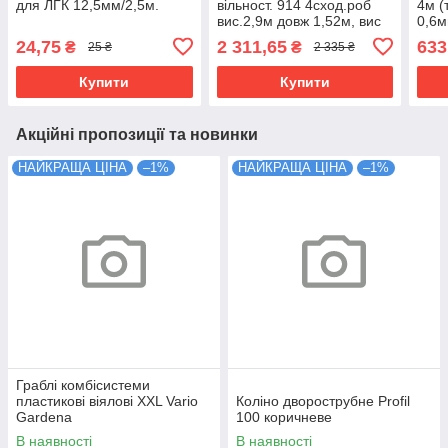
для ЛГК 12,5мм/2,5м.
вільност. 914 4сход.роб
4м (
вис.2,9м довж 1,52м, вис
0,6м
площ.0,8м 3,7кг 15085
24,75
2 311,65
633
₴
₴
25 ₴
2 335 ₴
Купити
Купити
Акційні пропозиції та новинки
НАЙКРАЩА ЦІНА
–1%
НАЙКРАЩА ЦІНА
–1%
Граблі комбісистеми
пластикові віялові XXL Vario
Коліно дворострубне Profil
Gardena
100 коричневе
В наявності
В наявності