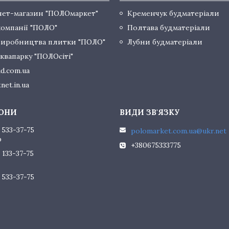
нет-магазин "ПОЛОмаркет"
Кременчук будматеріали
компанії "ПОЛО"
Полтава будматеріали
виробництва плитки "ПОЛО"
Лубни будматеріали
квапарку "ПОЛОсіті"
d.com.ua
net.in.ua
 533-37-75
polomarket.com.ua@ukr.net
р
+380675333775
 133-37-75
 533-37-75