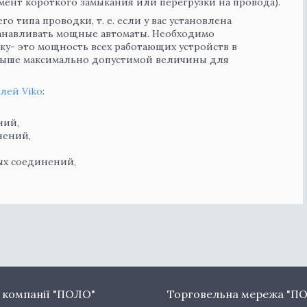
ент короткого замыкания или перегрузки на провода).
 типа проводки, т. е. если у вас установлена
танавливать мощные автоматы. Необходимо
ку- это мощность всех работающих устройств в
 выше максимально допустимой величины для
лей Viko
:
ний,
нений,
х соединений,
 компанії "ПОЛО"
Торговельна мережа "П