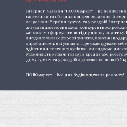
Кременчук, Україна
Інтернет-магазин "ПОЛОмаркет" - це величезний
сантехніки та обладнання для опалення. Інтерне
всі регіони України гуртом та у роздріб. Інте
актуальними новинками. Конкурентноспроможні 
ми можемо формувати вигідну цінову політику. Г
вигідних умовах (хороші знижки, приємні подар
виробниками, які успішно зарекомендували себе 
здійснили повторну купівлю, ми видаємо дискон
Можливість купівлі товару в кредит або розстр
дому гуртом та у роздріб з доставкою по всій Укр
ПОЛОмаркет - Все для будівництва та ремонту!