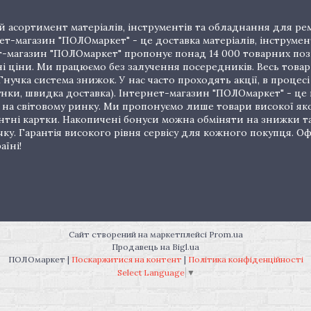
 асортимент матеріалів, інструментів та обладнання для рем
т-магазин "ПОЛОмаркет" - це доставка матеріалів, інструмен
рнет-магазин "ПОЛОмаркет" пропонує понад 14 000 товарних п
ціни. Ми працюємо без залучення посередників. Весь товар 
нучка система знижок. У нас часто проходять акції, в процес
унки, швидка доставка). Інтернет-магазин "ПОЛОмаркет" - це
на світовому ринку. Ми пропонуємо лише товари високої якос
тні картки. Накопичені бонуси можна обміняти на знижки т
очку. Гарантія високого рівня сервісу для кожного покупця.
аїні!
Сайт створений на маркетплейсі
Prom.ua
Продавець на Bigl.ua
ПОЛОмаркет |
Поскаржитися на контент
|
Політика конфіденційності
Select Language
▼