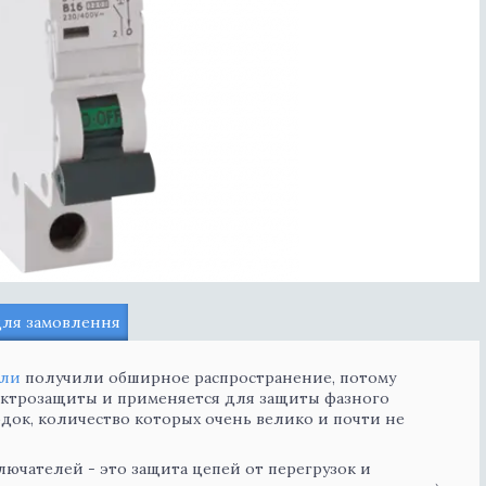
для замовлення
ели
получили обширное распространение, потому
ктрозащиты и применяется для защиты фазного
ок, количество которых очень велико и почти не
чателей - это защита цепей от перегрузок и