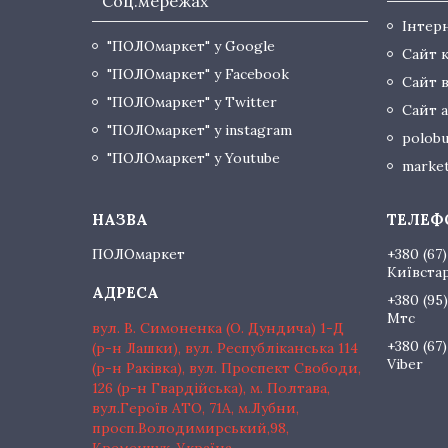
Соц.мережах
Інтер
"ПОЛОмаркет" у Google
Сайт 
"ПОЛОмаркет" у Facebook
Сайт 
"ПОЛОмаркет" у Twitter
Сайт а
"ПОЛОмаркет" у instagram
polobu
"ПОЛОмаркет" у Youtube
market
ПОЛОмаркет
+380 (67)
Київста
+380 (95)
Мтс
вул. В. Симоненка (О. Дундича) 1-Д
+380 (67)
(р-н Лашки), вул. Республіканська 114
Viber
(р-н Раківка), вул. Проспект Свободи,
126 (р-н Гвардійська), м. Полтава,
вул.Героїв АТО, 71А, м.Лубни,
просп.Володимирський,98,