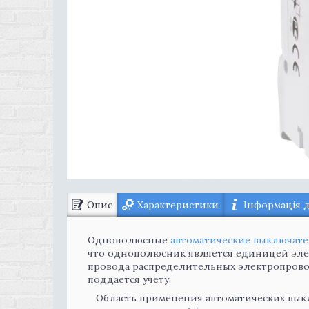
Опис
Характеристики
Інформація 
Однополюсные
автоматические выключат
что однополюсник является единицей эле
провода распределительных электропровод
поддается учету.
Область применения автоматических выклю