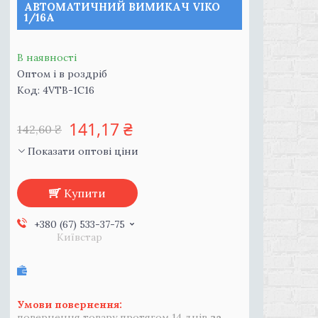
АВТОМАТИЧНИЙ ВИМИКАЧ VIKO
1/16А
В наявності
Оптом і в роздріб
Код:
4VTB-1C16
141,17 ₴
142,60 ₴
Показати оптові ціни
Купити
+380 (67) 533-37-75
Київстар
повернення товару протягом 14 днів
за