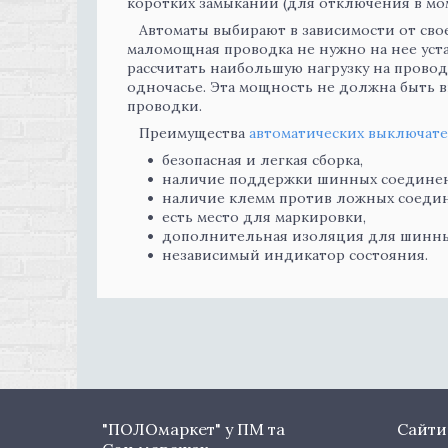
коротких замыканий (для отключения в мом
Автоматы выбирают в зависимости от своего
маломощная проводка не нужно на нее ус
рассчитать наибольшую нагрузку на провод
одночасье. Эта мощность не должна быть
проводки.
Преимущества
автоматических выключате
безопасная и легкая сборка,
наличие поддержки шинных соедине
наличие клемм против ложных соеди
есть место для маркировки,
дополнительная изоляция для шинны
независимый индикатор состояния.
"ПОЛОмаркет" у ПМ та
Сайти