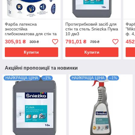
Фарба латексна
Протигрибковий засіб для
Фарб
зносостійка
стін та стель Sniezka Пума
"Mik
глибокоматова для стін та
10 дм3
ф. 4,
стель Sniezka Mattlatex
305,91
791,01
452
₴
₴
309 ₴
799 ₴
Beauty 1л/1,37кг
Купити
Купити
Акційні пропозиції та новинки
НАЙКРАЩА ЦІНА
–1%
НАЙКРАЩА ЦІНА
–1%