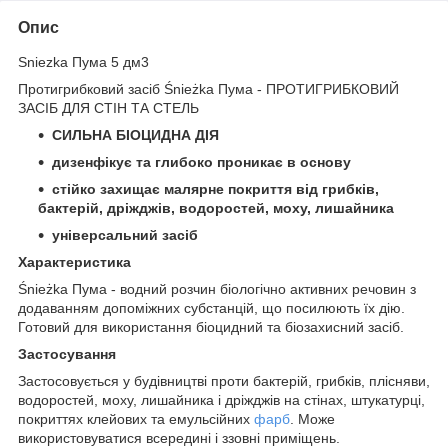
Опис
Sniezka Пума 5 дм3
Протигрибковий засіб Śnieżka Пума - ПРОТИГРИБКОВИЙ
ЗАСІБ ДЛЯ СТІН ТА СТЕЛЬ
СИЛЬНА БІОЦИДНА ДІЯ
дизенфікує та глибоко проникає в основу
стійко захищає малярне покриття від грибків,
бактерій, дріжджів, водоростей, моху, лишайника
універсальний засіб
Характеристика
Śnieżka Пума - водний розчин біологічно активних речовин з
додаванням допоміжних субстанцій, що посилюють їх дію.
Готовий для використання біоцидний та біозахисний засіб.
Застосування
Застосовується у будівництві проти бактерій, грибків, плісняви,
водоростей, моху, лишайника і дріжджів на стінах, штукатурці,
покриттях клейових та емульсійних
фарб
. Може
використовуватися всередині і ззовні приміщень.