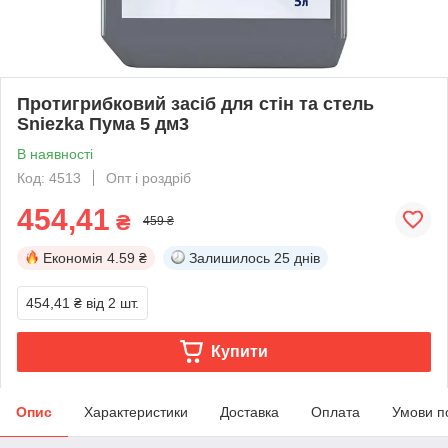
Протигрибковий засіб для стін та стель
Sniezka Пума 5 дм3
В наявності
Код: 4513
Опт і роздріб
454,41
₴
459 ₴
Економія
4.59 ₴
Залишилось
25 днів
454,41 ₴
від 2 шт.
Купити
Опис
Характеристики
Доставка
Оплата
Умови п