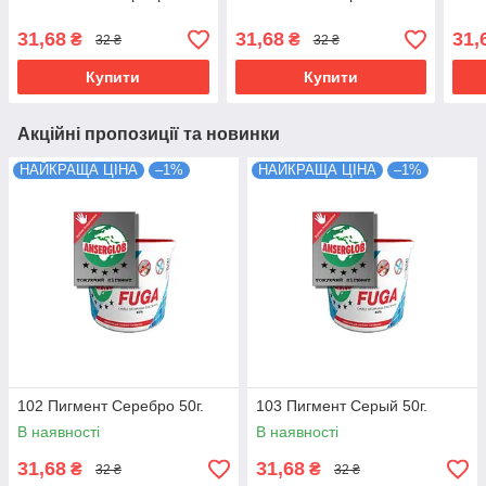
31,68
31,68
31,
₴
₴
32 ₴
32 ₴
Купити
Купити
Акційні пропозиції та новинки
НАЙКРАЩА ЦІНА
–1%
НАЙКРАЩА ЦІНА
–1%
102 Пигмент Серебро 50г.
103 Пигмент Серый 50г.
В наявності
В наявності
31,68
31,68
₴
₴
32 ₴
32 ₴