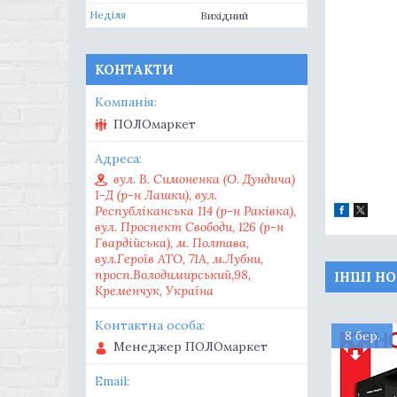
Неділя
Вихідний
КОНТАКТИ
ПОЛОмаркет
вул. В. Симоненка (О. Дундича)
1-Д (р-н Лашки), вул.
Республіканська 114 (р-н Раківка),
вул. Проспект Свободи, 126 (р-н
Гвардійська), м. Полтава,
вул.Героїв АТО, 71А, м.Лубни,
просп.Володимирський,98,
ІНШІ Н
Кременчук, Україна
8 бер.
Менеджер ПОЛОмаркет