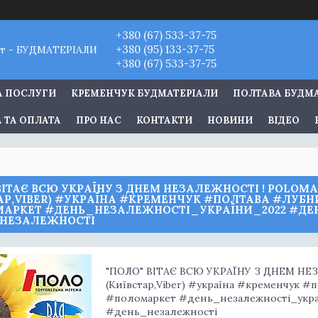
+380 (67) 533-37-75
+380 (95) 133-37-75
т - БУДМАТЕРІАЛИ
+380 (67) 533-37-75
А ПОСЛУГИ
КРЕМЕНЧУК БУДМАТЕРІАЛИ
ПОЛТАВА БУДМ
 ТА ОПЛАТА
ПРО НАС
КОНТАКТИ
НОВИНИ
ВІДЕО
ВІТАЄ ВСЮ УКРАЇНУ З ДНЕМ НЕЗАЛЕЖНОСТІ ! POLOMAR
ТАР,VIBER) #УКРАЇНА #КРЕМЕНЧУК #ПОЛТАВА #ЛУБ
АРКЕТ #ДЕНЬ_НЕЗАЛЕЖНОСТІ_УКРАЇНИ_2022 #ДЕ
НЕЗАЛЕЖНОСТІ
"ПОЛО" ВІТАЄ ВСЮ УКРАЇНУ З ДНЕМ НЕЗАЛ
(Київстар,Viber) #україна #кременчук 
#поломаркет #день_незалежності_укра
#день_незалежності