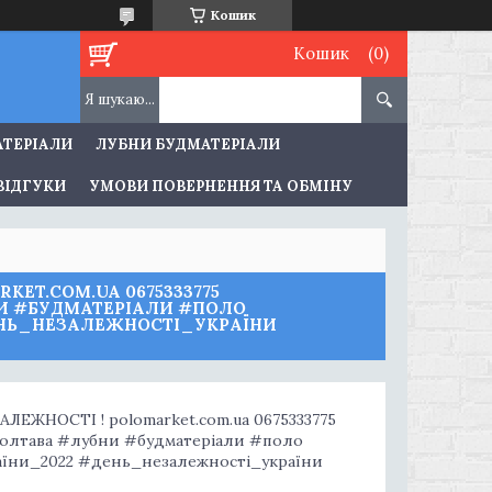
Кошик
Кошик
АТЕРІАЛИ
ЛУБНИ БУДМАТЕРІАЛИ
ВІДГУКИ
УМОВИ ПОВЕРНЕННЯ ТА ОБМІНУ
KET.COM.UA 0675333775
НИ #БУДМАТЕРІАЛИ #ПОЛО
НЬ_НЕЗАЛЕЖНОСТІ_УКРАЇНИ
ЕЖНОСТІ ! polomarket.com.ua 0675333775
#полтава #лубни #будматеріали #поло
їни_2022 #день_незалежності_україни