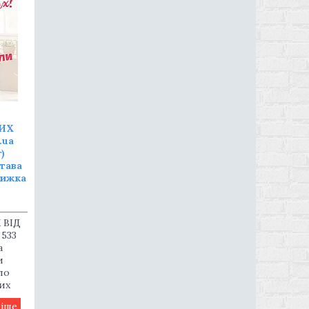
ИХ
.ua
)
тава
нижка
 ВІД
 533
а
и
ло
их