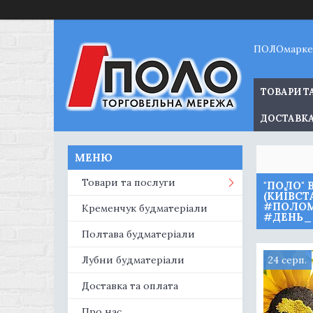
ПОЛОмарке
ТОВАРИ Т
ДОСТАВКА
Товари та послуги
"ПОЛО" 
(КИЇВС
#ПОЛОМ
Кременчук будматеріали
#ДЕНЬ_
Полтава будматеріали
Лубни будматеріали
24 серп.
Доставка та оплата
Про нас