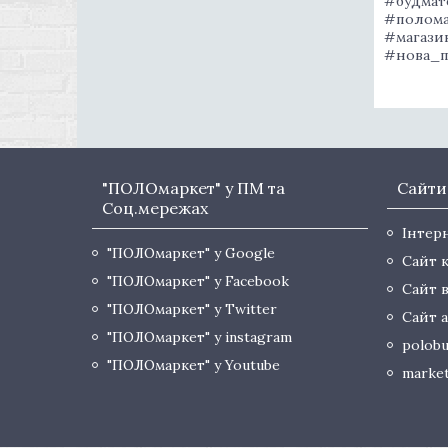
#будмат
#полома
#магази
#нова_п
"ПОЛОмаркет" у ПМ та
Сайти
Соц.мережах
Інтер
"ПОЛОмаркет" у Google
Сайт 
"ПОЛОмаркет" у Facebook
Сайт 
"ПОЛОмаркет" у Twitter
Сайт а
"ПОЛОмаркет" у instagram
polobu
"ПОЛОмаркет" у Youtube
market