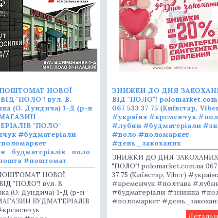
ПОШТОМАТ НОВОЇ
ЗНИЖКИ ДО ДНЯ ЗАКОХАН
ІД "ПОЛО"! вул. В.
ВІД "ПОЛО"! polomarket.com
ка (О. Дундича) 1-Д (р-н
067 533 37 75 (Київстар, Viber
 МАГАЗИН
#україна #кременчук #пол
ЕРІАЛІВ "ПОЛО"
#лубни #будматеріали #з
нчук #будматеріали
#поло #поломаркет
#поломаркет
#день_закоханих
ин_будматеріалів_поло
ЗНИЖКИ ДО ДНЯ ЗАКОХАНИХ
пошта #поштомат
"ПОЛО"! polomarket.com.ua 067
ПОШТОМАТ НОВОЇ
37 75 (Київстар, Viber) #україн
Д "ПОЛО"! вул. В.
#кременчук #полтава #лубн
а (О. Дундича) 1-Д (р-н
#будматеріали #знижка #по
МАГАЗИН БУДМАТЕРІАЛІВ
#поломаркет #день_закохан
#кременчук