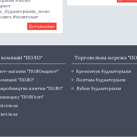
еріали #поло
ркет
н_будматеріалів_поло
ошта #поштомат
 компанії "ПОЛО"
Торговельна мережа "П
нет-магазин "ПОЛОмаркет"
Кременчук будматеріали
компанії "ПОЛО"
Полтава будматеріали
виробництва плитки "ПОЛО"
Лубни будматеріали
квапарку "ПОЛОсіті"
d.com.ua
net.in.ua