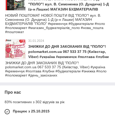
"ПОЛО"! вул. В. Симоненка (О. Дундича) 1-Д
(р-н Лашки) МАГАЗИН БУДМАТЕРІАЛІВ
"ПОЛО" #кременчук #будматеріали #поло
НОВИЙ ПОШТОМАТ НОВОЇ ПОШТИ ВІД "ПОЛО"! вул. В.
Симоненка (О. Дундича) 1-Д (р-н Лашки) МАГАЗИН
#поломаркет #магазин_будматеріалів_поло
БУДМАТЕРІАЛІВ "ПОЛО" #кременчук #будматеріали #поло
#нова_пошта #поштомат
#поломаркет #магазин_будматеріалів_поло #нова_пошта
#поштомат
31.01.2024
ЗНИЖКИ ДО ДНЯ ЗАКОХАНИХ ВІД "ПОЛО"!
polomarket.com.ua 067 533 37 75 (Київстар,
Viber) #україна #кременчук #полтава #лубни
#будматеріали #знижка #поло #поломаркет
ЗНИЖКИ ДО ДНЯ ЗАКОХАНИХ ВІД "ПОЛО"!
polomarket.com.ua 067 533 37 75 (Київстар, Viber) #україна
#день_закоханих
#кременчук #полтава #лубни #будматеріали #знижка #поло
#поломаркет #день_закоханих
Про нас
83% позитивних з 302 відгуків за рік
Працює з 25.10.2015