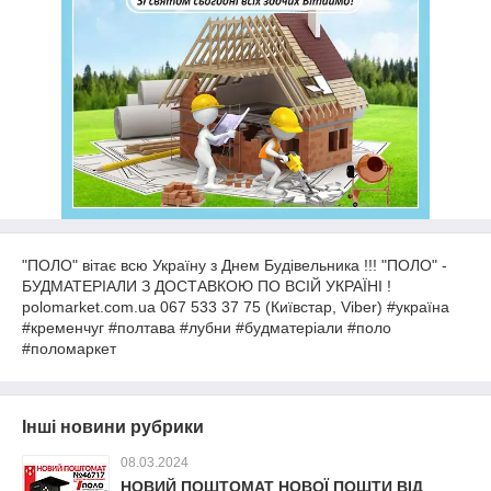
"ПОЛО" вітає всю Україну з Днем Будівельника !!! "ПОЛО" -
БУДМАТЕРІАЛИ З ДОСТАВКОЮ ПО ВСІЙ УКРАЇНІ !
polomarket.com.ua 067 533 37 75 (Київстар, Viber) #україна
#кременчуг #полтава #лубни #будматеріали #поло
#поломаркет
Інші новини рубрики
08.03.2024
НОВИЙ ПОШТОМАТ НОВОЇ ПОШТИ ВІД