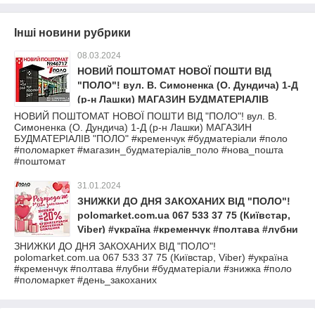
Інші новини рубрики
08.03.2024
НОВИЙ ПОШТОМАТ НОВОЇ ПОШТИ ВІД
"ПОЛО"! вул. В. Симоненка (О. Дундича) 1-Д
(р-н Лашки) МАГАЗИН БУДМАТЕРІАЛІВ
"ПОЛО" #кременчук #будматеріали #поло
НОВИЙ ПОШТОМАТ НОВОЇ ПОШТИ ВІД "ПОЛО"! вул. В.
Симоненка (О. Дундича) 1-Д (р-н Лашки) МАГАЗИН
#поломаркет #магазин_будматеріалів_поло
БУДМАТЕРІАЛІВ "ПОЛО" #кременчук #будматеріали #поло
#нова_пошта #поштомат
#поломаркет #магазин_будматеріалів_поло #нова_пошта
#поштомат
31.01.2024
ЗНИЖКИ ДО ДНЯ ЗАКОХАНИХ ВІД "ПОЛО"!
polomarket.com.ua 067 533 37 75 (Київстар,
Viber) #україна #кременчук #полтава #лубни
#будматеріали #знижка #поло #поломаркет
ЗНИЖКИ ДО ДНЯ ЗАКОХАНИХ ВІД "ПОЛО"!
polomarket.com.ua 067 533 37 75 (Київстар, Viber) #україна
#день_закоханих
#кременчук #полтава #лубни #будматеріали #знижка #поло
#поломаркет #день_закоханих