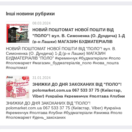
Інші новини рубрики
08.03.2024
НОВИЙ ПОШТОМАТ НОВОЇ ПОШТИ ВІД
"ПОЛО"! вул. В. Симоненка (О. Дундича) 1-Д
(р-н Лашки) МАГАЗИН БУДМАТЕРІАЛІВ
"ПОЛО" #кременчук #будматеріали #поло
НОВИЙ ПОШТОМАТ НОВОЇ ПОШТИ ВІД "ПОЛО"! вул. В.
Симоненка (О. Дундича) 1-Д (р-н Лашки) МАГАЗИН
#поломаркет #магазин_будматеріалів_поло
БУДМАТЕРІАЛІВ "ПОЛО" #кременчук #будматеріали #поло
#нова_пошта #поштомат
#поломаркет #магазин_будматеріалів_поло #нова_пошта
#поштомат
31.01.2024
ЗНИЖКИ ДО ДНЯ ЗАКОХАНИХ ВІД "ПОЛО"!
polomarket.com.ua 067 533 37 75 (Київстар,
Viber) #україна #кременчук #полтава #лубни
#будматеріали #знижка #поло #поломаркет
ЗНИЖКИ ДО ДНЯ ЗАКОХАНИХ ВІД "ПОЛО"!
polomarket.com.ua 067 533 37 75 (Київстар, Viber) #україна
#день_закоханих
#кременчук #полтава #лубни #будматеріали #знижка #поло
#поломаркет #день_закоханих