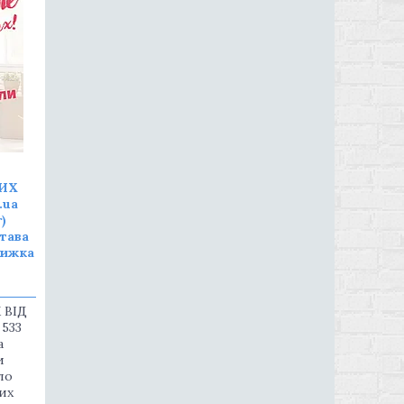
ИХ
.ua
)
тава
нижка
 ВІД
 533
а
и
ло
их