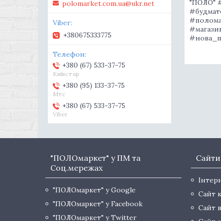
"ПОЛО" 
polomarket.com.ua@ukr.net
#будмат
#полома
#магази
+380675333775
#нова_п
+380 (67) 533-37-75
Київстар
+380 (95) 133-37-75
Мтс
+380 (67) 533-37-75
Viber
"ПОЛОмаркет" у ПМ та
Сайти
Соц.мережах
Інтер
"ПОЛОмаркет" у Google
Сайт 
"ПОЛОмаркет" у Facebook
Сайт 
"ПОЛОмаркет" у Twitter