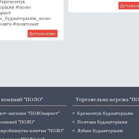
#кременчук
еріали #поло
ркет
н_будматеріалів_поло
ошта #поштомат
 компанії "ПОЛО"
Торговельна мережа "П
нет-магазин "ПОЛОмаркет"
Кременчук будматеріали
компанії "ПОЛО"
Полтава будматеріали
виробництва плитки "ПОЛО"
Лубни будматеріали