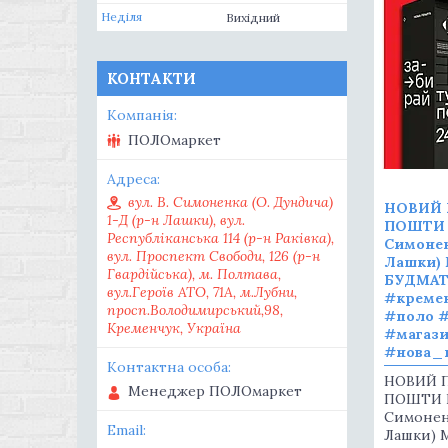
Неділя
Вихідний
КОНТАКТИ
ПОЛОмаркет
вул. В. Симоненка (О. Дундича)
НОВИЙ 
1-Д (р-н Лашки), вул.
ПОШТИ В
Республіканська 114 (р-н Раківка),
Симонен
вул. Проспект Свободи, 126 (р-н
Лашки)
Гвардійська), м. Полтава,
БУДМАТ
вул.Героїв АТО, 71А, м.Лубни,
#креме
просп.Володимирський,98,
#поло 
Кременчук, Україна
#магаз
#нова_
НОВИЙ 
Менеджер ПОЛОмаркет
ПОШТИ ВІ
Симоненк
Лашки) 