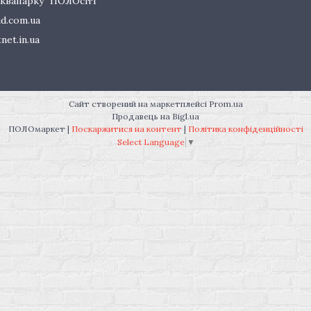
квапарку "ПОЛОсіті"
d.com.ua
net.in.ua
Сайт створений на маркетплейсі
Prom.ua
Продавець на Bigl.ua
ПОЛОмаркет |
Поскаржитися на контент
|
Політика конфіденційності
Select Language
▼