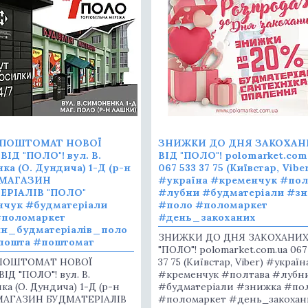
ПОШТОМАТ НОВОЇ
ЗНИЖКИ ДО ДНЯ ЗАКОХАН
ІД "ПОЛО"! вул. В.
ВІД "ПОЛО"! polomarket.com
ка (О. Дундича) 1-Д (р-н
067 533 37 75 (Київстар, Viber
 МАГАЗИН
#україна #кременчук #пол
ЕРІАЛІВ "ПОЛО"
#лубни #будматеріали #з
нчук #будматеріали
#поло #поломаркет
#поломаркет
#день_закоханих
ин_будматеріалів_поло
ЗНИЖКИ ДО ДНЯ ЗАКОХАНИХ
пошта #поштомат
"ПОЛО"! polomarket.com.ua 067
ПОШТОМАТ НОВОЇ
37 75 (Київстар, Viber) #україн
Д "ПОЛО"! вул. В.
#кременчук #полтава #лубн
а (О. Дундича) 1-Д (р-н
#будматеріали #знижка #по
МАГАЗИН БУДМАТЕРІАЛІВ
#поломаркет #день_закохан