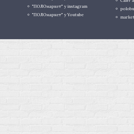
Сайт а
"ПОЛОмаркет" у instagram
polobu
"ПОЛОмаркет" у Youtube
market