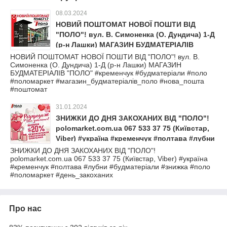
08.03.2024
НОВИЙ ПОШТОМАТ НОВОЇ ПОШТИ ВІД
"ПОЛО"! вул. В. Симоненка (О. Дундича) 1-Д
(р-н Лашки) МАГАЗИН БУДМАТЕРІАЛІВ
"ПОЛО" #кременчук #будматеріали #поло
НОВИЙ ПОШТОМАТ НОВОЇ ПОШТИ ВІД "ПОЛО"! вул. В.
Симоненка (О. Дундича) 1-Д (р-н Лашки) МАГАЗИН
#поломаркет #магазин_будматеріалів_поло
БУДМАТЕРІАЛІВ "ПОЛО" #кременчук #будматеріали #поло
#нова_пошта #поштомат
#поломаркет #магазин_будматеріалів_поло #нова_пошта
#поштомат
31.01.2024
ЗНИЖКИ ДО ДНЯ ЗАКОХАНИХ ВІД "ПОЛО"!
polomarket.com.ua 067 533 37 75 (Київстар,
Viber) #україна #кременчук #полтава #лубни
#будматеріали #знижка #поло #поломаркет
ЗНИЖКИ ДО ДНЯ ЗАКОХАНИХ ВІД "ПОЛО"!
polomarket.com.ua 067 533 37 75 (Київстар, Viber) #україна
#день_закоханих
#кременчук #полтава #лубни #будматеріали #знижка #поло
#поломаркет #день_закоханих
Про нас