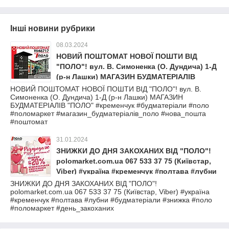
Інші новини рубрики
08.03.2024
НОВИЙ ПОШТОМАТ НОВОЇ ПОШТИ ВІД
"ПОЛО"! вул. В. Симоненка (О. Дундича) 1-Д
(р-н Лашки) МАГАЗИН БУДМАТЕРІАЛІВ
"ПОЛО" #кременчук #будматеріали #поло
НОВИЙ ПОШТОМАТ НОВОЇ ПОШТИ ВІД "ПОЛО"! вул. В.
Симоненка (О. Дундича) 1-Д (р-н Лашки) МАГАЗИН
#поломаркет #магазин_будматеріалів_поло
БУДМАТЕРІАЛІВ "ПОЛО" #кременчук #будматеріали #поло
#нова_пошта #поштомат
#поломаркет #магазин_будматеріалів_поло #нова_пошта
#поштомат
31.01.2024
ЗНИЖКИ ДО ДНЯ ЗАКОХАНИХ ВІД "ПОЛО"!
polomarket.com.ua 067 533 37 75 (Київстар,
Viber) #україна #кременчук #полтава #лубни
#будматеріали #знижка #поло #поломаркет
ЗНИЖКИ ДО ДНЯ ЗАКОХАНИХ ВІД "ПОЛО"!
polomarket.com.ua 067 533 37 75 (Київстар, Viber) #україна
#день_закоханих
#кременчук #полтава #лубни #будматеріали #знижка #поло
#поломаркет #день_закоханих